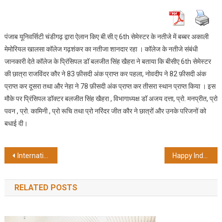
बब्बर
अकाली
मेमोरियल
पंजाब यूनिवर्सिटी चंडीगढ़ द्वारा ऐलान किए बी.सी.ए 6th सेमेस्टर के नतीजे में बब्बर अकाली
खालसा
कॉलेज
मेमोरियल खालसा कॉलेज गढ़शंकर का नतीजा शानदार रहा । कॉलेज के नतीजे संबंधी
की
जानकारी देते कॉलेज के प्रिंसिपल डॉ बलजीत सिंह खैहरा ने बताया कि बीसीए 6th सेमेस्टर
कंप्यूटर
की छात्रा राजविंदर कौर ने 83 फ़ीसदी अंक प्राप्त कर पहला, नोवदीप ने 82 फ़ीसदी अंक
साइंस
प्राप्त कर दूसरा तथा और नेहा ने 78 फ़ीसदी अंक प्राप्त कर तीसरा स्थान प्राप्त किया । इस
की
मौके पर प्रिंसिपल डॉक्टर बलजीत सिंह खैहरा , विभागाध्यक्ष डॉ अजय दत्ता, प्रो. मनप्रीत, प्रो
छात्राओं
पवन , प्रो. कामिनी , प्रो रूचि तथा प्रो नरिंदर जीत कौर ने छात्रों और उनके परिजनों को
ने
बधाई दी।
माता-
पिता
का
Post
International Yoga Day, 21st June 2021
Happy Independence Day (15/08/2022)
नाम
navigation
रोशन
किया।
RELATED POSTS